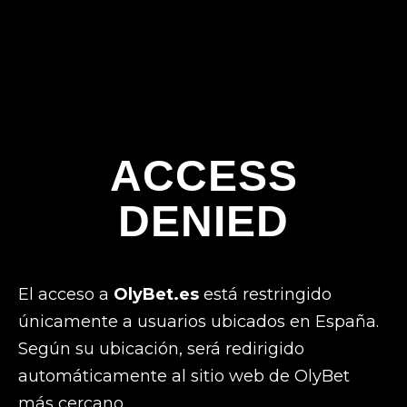
ACCESS
DENIED
El acceso a
OlyBet.es
está restringido
únicamente a usuarios ubicados en España.
Según su ubicación, será redirigido
automáticamente al sitio web de OlyBet
más cercano.