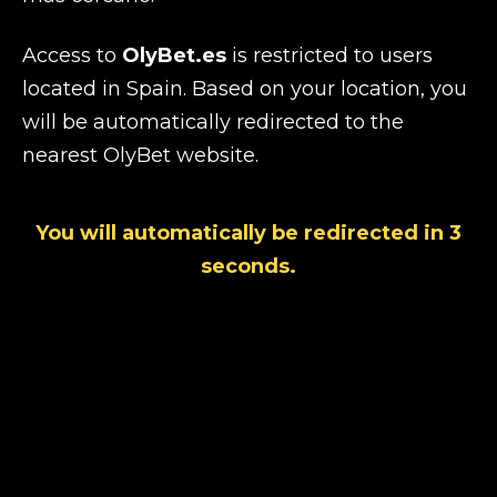
Access to
OlyBet.es
is restricted to users
located in Spain. Based on your location, you
will be automatically redirected to the
nearest OlyBet website.
You will automatically be redirected in 3
seconds.